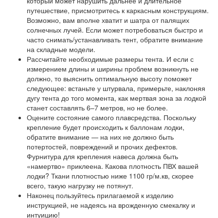
который может нарушить дальнее и длительное
путешествие, присмотритесь к каркасным конструкциям.
Возможно, вам вполне хватит и шатра от палящих
солнечных лучей. Если может потребоваться быстро и
часто снимать/устанавливать тент, обратите внимание
на складные модели.
Рассчитайте необходимые размеры тента. И если с
измерением длины и ширины проблем возникнуть не
должно, то выяснить оптимальную высоту поможет
следующее: встаньте у штурвала, примерьте, наклоняя
дугу тента до того момента, как мертвая зона за лодкой
станет составлять 6–7 метров, но не более.
Оцените состояние самого плавсредства. Поскольку
крепление будет происходить к баллонам лодки,
обратите внимание — на них не должно быть
потертостей, повреждений и прочих дефектов.
Фурнитура для крепления навеса должна быть
«намертво» приклеена. Какова плотность ПВХ вашей
лодки? Ткани плотностью ниже 1100 гр/м.кв, скорее
всего, такую нагрузку не потянут.
Наконец пользуйтесь прилагаемой к изделию
инструкцией, не надеясь на врожденную смекалку и
интуицию!