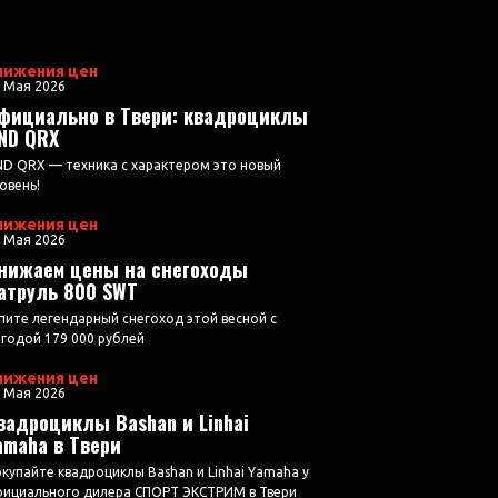
нижения цен
 Мая 2026
фициально в Твери: квадроциклы
ND QRX
D QRX — техника с характером это новый
овень!
нижения цен
 Мая 2026
нижаем цены на снегоходы
атруль 800 SWT
пите легендарный снегоход этой весной с
годой 179 000 рублей
нижения цен
 Мая 2026
вадроциклы Bashan и Linhai
amaha в Твери
купайте квадроциклы Bashan и Linhai Yamaha у
ициального дилера СПОРТ ЭКСТРИМ в Твери