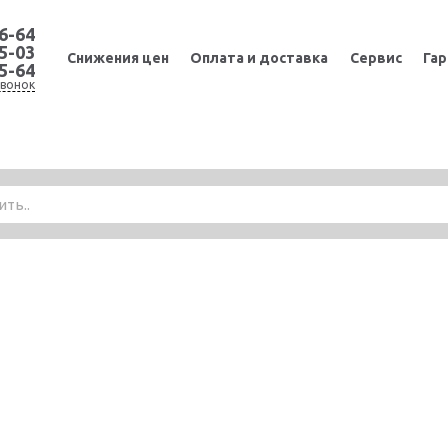
36-64
65-03
Cнижения цен
Оплата и доставка
Сервис
Гар
65-64
вонок