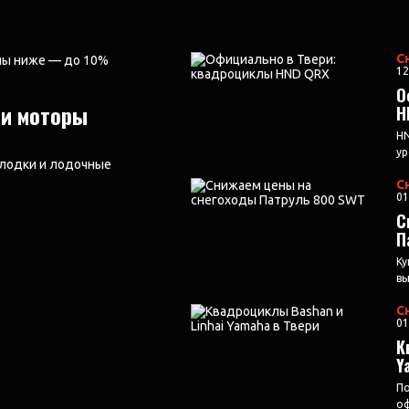
C
12
О
 и моторы
H
HN
ур
 лодки и лодочные
C
01
С
П
Ку
вы
C
01
К
Y
По
оф