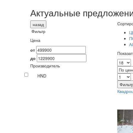
Актуальные предложен
Сортиро
назад
Фильтр
Ц
П
Цена
А
от
Показат
до
Производитель
HND
Фильт
Квадро