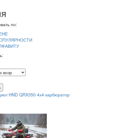
ия
вать по:
ЕНЕ
ОПУЛЯРНОСТИ
ЛФАВИТУ
ь:
р
цикл HND QRX350 4х4 карбюратор