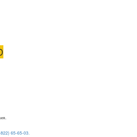
D
ия.
4822) 65-65-03.