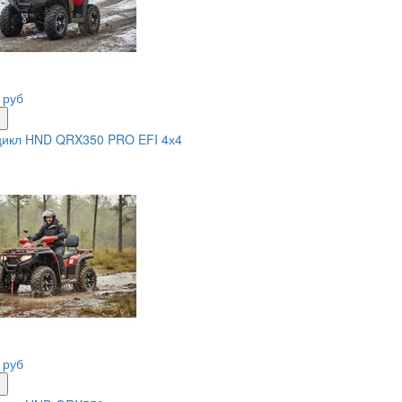
 руб
ь
цикл HND QRX350 PRO EFI 4х4
 руб
ь