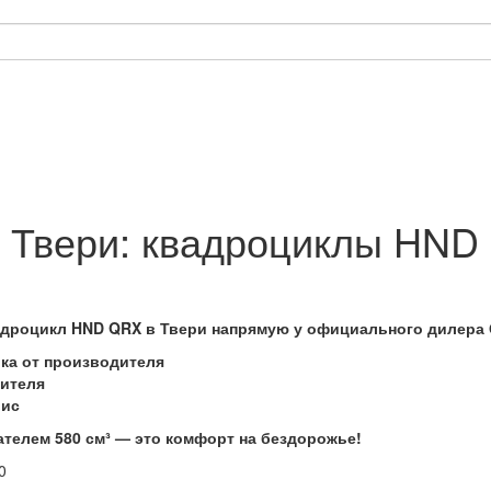
 Твери: квадроциклы HND
адроцикл HND QRX в Твери напрямую у официального дилер
ка от производителя
дителя
вис
телем 580 см³ — это комфорт на бездорожье!
0