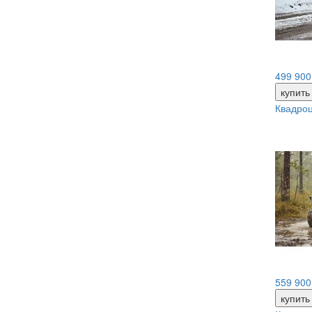
499 900
купит
Квадро
559 900
купит