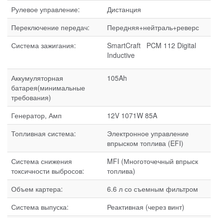
Рулевое управление:
Дистанция
Переключение передач:
Передняя+нейтраль+реверс
Система зажигания:
SmartCraft PCM 112 Digital
Inductive
Аккумуляторная
105Ah
батарея(минимальные
требования)
Генератор, Амп
12V 1071W 85A
Топливная система:
Электронное управление
впрыском топлива (EFI)
Система снижения
MFI (Многоточечный впрыск
токсичности выбросов:
топлива)
Объем картера:
6.6 л со съемным фильтром
Система выпуска:
Реактивная (через винт)