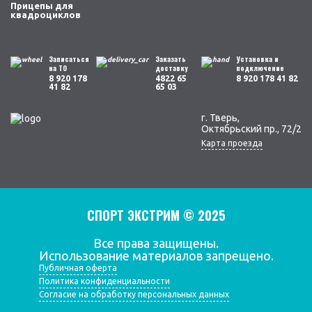
Прицепы для
квадроциклов
Записаться
Заказать
Установка и
на ТО
доставку
подключение
8 920 178
4822 65
8 920 178 41 82
41 82
65 03
г. Тверь,
Октябрьский пр., 72/2
Карта проезда
СПОРТ ЭКСТРИМ © 2025
Все права защищены.
Использование материалов запрещено.
Публичная оферта
Политика конфиденциальности
Согласие на обработку персональных данных