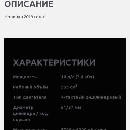
ОПИСАНИЕ
Новинка 2019 года!
ХАРАКТЕРИСТИКИ
Мощность
10 л/с (7,4 кВт)
3
Рабочий объём
333 см
Тип двигателя
4-тактный 2-цилиндровый
Диаметр
61/57 мм
цилиндра / ход
поршня
Максимальные
5700 – 6200 об / мин