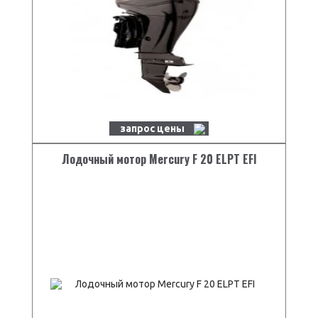
дифференту
Рекомендуемая
S
высота транца
Передаточное
2,15 : 1
отношение
Масса
47 кг
запрос цены
Лодочный мотор Mercury F 20 ELPT EFI