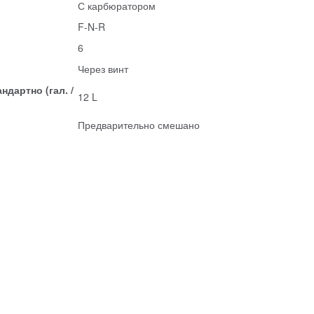
С карбюратором
F-N-R
6
Через винт
дартно (гал. /
12 L
Предварительно смешано