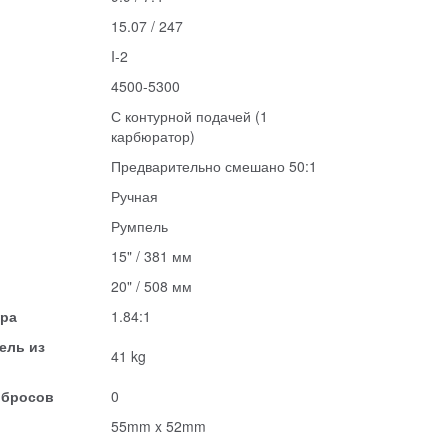
15.07 / 247
I-2
4500-5300
С контурной подачей (1
карбюратор)
Предварительно смешано 50:1
Ручная
Румпель
15" / 381 мм
20" / 508 мм
ора
1.84:1
ель из
41 kg
ыбросов
0
55mm x 52mm