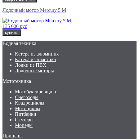
Лодочный мотор Mercury 5 M
135 000 руб
купить
Водная техника
Катера из алюминия
Катера из пластика
Лодки из ПВХ
Лодочные моторы
Мототехника
Мотобуксировщики
Снегоходы
Квадроциклы
Мотоциклы
Питбайки
Скутеры
Мопеды
Прицепы