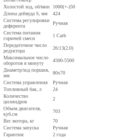
Холостой ход, об/мин
1000(+-)50
Длина дейвуда S, мм
424
Система регулировки
Ручная
деферента
Система питания
1 Carb
горючей смеси
Передаточное число
26:13(2.0)
редуктора
Максимальное число
4500-5500
оборотов в минуту
Диаметр/ход поршня,
80х70
мм
Система управления
Ручная
Топливный бак, л
24
Количество
2
цилиндров
Объем двигателя,
703
куб.см
Вес мотора, кг
70
Система запуска
Ручная
Гарантия:
2 года