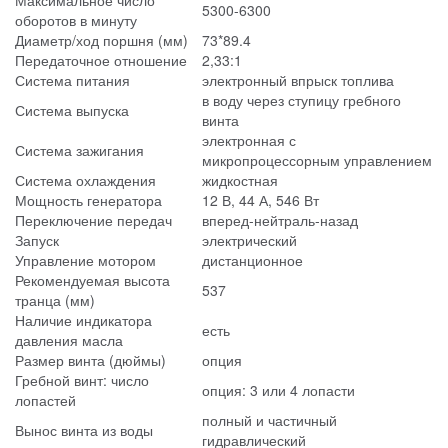
Максимальное число
5300-6300
оборотов в минуту
Диаметр/ход поршня (мм)
73*89.4
Передаточное отношение
2,33:1
Система питания
электронный впрыск топлива
в воду через ступицу гребного
Система выпуска
винта
электронная с
Система зажигания
микропроцессорным управлением
Система охлаждения
жидкостная
Мощность генератора
12 В, 44 А, 546 Вт
Переключение передач
вперед-нейтраль-назад
Запуск
электрический
Управление мотором
дистанционное
Рекомендуемая высота
537
транца (мм)
Наличие индикатора
есть
давления масла
Размер винта (дюймы)
опция
Гребной винт: число
опция: 3 или 4 лопасти
лопастей
полный и частичный
Вынос винта из воды
гидравлический