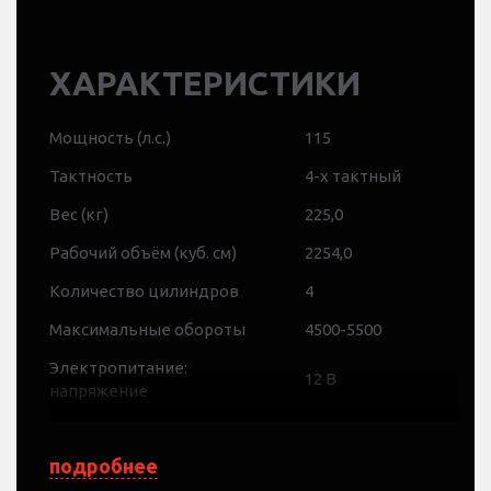
ХАРАКТЕРИСТИКИ
Мощность (л.с.)
115
Тактность
4-х тактный
Вес (кг)
225,0
Рабочий объём (куб. см)
2254,0
Количество цилиндров
4
Максимальные обороты
4500-5500
Электропитание:
12 В
напряжение
Электропитание:
480 Вт
мощность
подробнее
Электропитание: ток
40 А