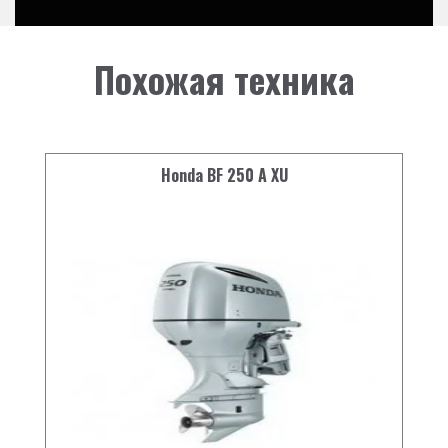
вперед-нейтраль-
Переключение передач
назад
Похожая техника
Запуск
электрический
Управление мотором
дистанционное
Рекомендуемая высота
537
Honda BF 250 A XU
транца (мм)