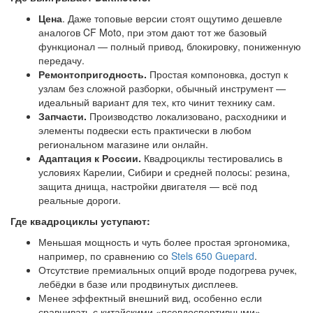
Цена
. Даже топовые версии стоят ощутимо дешевле
аналогов CF Moto, при этом дают тот же базовый
функционал — полный привод, блокировку, пониженную
передачу.
Ремонтопригодность.
Простая компоновка, доступ к
узлам без сложной разборки, обычный инструмент —
идеальный вариант для тех, кто чинит технику сам.
Запчасти.
Производство локализовано, расходники и
элементы подвески есть практически в любом
региональном магазине или онлайн.
Адаптация к России.
Квадроциклы тестировались в
условиях Карелии, Сибири и средней полосы: резина,
защита днища, настройки двигателя — всё под
реальные дороги.
Где квадроциклы уступают:
Меньшая мощность и чуть более простая эргономика,
например, по сравнению со
Stels 650 Guepard
.
Отсутствие премиальных опций вроде подогрева ручек,
лебёдки в базе или продвинутых дисплеев.
Менее эффектный внешний вид, особенно если
сравнивать с китайскими «псевдоспортивными»