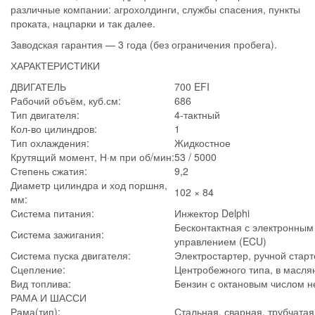
различные компании: агрохолдинги, службы спасения,
пункты
проката
, нацпарки и так далее.
Заводская гарантия — 3 года (без ограничения пробега).
ХАРАКТЕРИСТИКИ
ДВИГАТЕЛЬ
700 EFI
Рабочий объём, куб.см:
686
Тип двигателя:
4-тактный
Кол-во цилиндров:
1
Тип охлаждения:
Жидкостное
Крутящий момент, Н·м при об/мин:
53 / 5000
Степень сжатия:
9,2
Диаметр цилиндра и ход поршня,
102 × 84
мм:
Система питания:
Инжектор Delphi
Бесконтактная с электронным
Система зажигания:
управлением (ECU)
Система пуска двигателя:
Электростартер, ручной старт
Сцепление:
Центробежного типа, в масля
Вид топлива:
Бензин с октановым числом н
РАМА И ШАССИ
Рама(тип):
Стальная, сварная, трубчатая