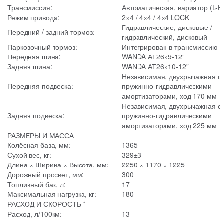
Трансмиссия:
Автоматическая, вариатор (L-
Режим привода:
2×4 / 4×4 / 4×4 LOCK
Гидравлические, дисковые /
Передний / задний тормоз:
гидравлический, дисковый
Парковочный тормоз:
Интегрирован в трансмиссию
Передняя шина:
WANDA АТ26×9-12”
Задняя шина:
WANDA АТ26×10-12”
Независимая, двухрычажная 
Передняя подвеска:
пружинно-гидравлическими
амортизаторами, ход 170 мм
Независимая, двухрычажная 
Задняя подвеска:
пружинно-гидравлическими
амортизаторами, ход 225 мм
РАЗМЕРЫ И МАССА
Колёсная база, мм:
1365
Сухой вес, кг:
329±3
Длина × Ширина × Высота, мм:
2250 × 1170 × 1225
Дорожный просвет, мм:
300
Топливный бак, л:
17
Максимальная нагрузка, кг:
180
РАСХОД И СКОРОСТЬ *
Расход, л/100км:
13