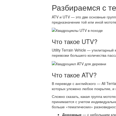
Разбираемся с т
ATV и UTV — это две основные групп
предназначение той или иной мотот
Что такое UTV?
Utility Terrain Vehicle — утилитарн
перевозки б
о
льшего количества пасс
Что такое ATV?
В переводе с английского — All Terr
которых уложено любое покрытие, и п
Сложно сказать, какая группа мототе
принимается с учетом индивидуальны
больше «тематических» разновиднос
Дорожные
— с небольшим клир