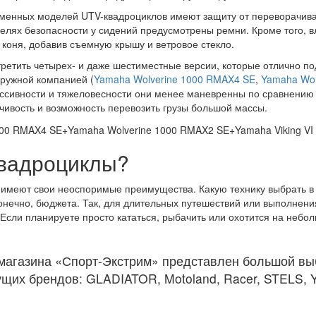
еменных моделей UTV-квадроциклов имеют защиту от переворачиван
 целях безопасности у сидений предусмотрены ремни. Кроме того, 
 коня, добавив съемную крышу и ветровое стекло.
ретить четырех- и даже шестиместные версии, которые отлично под
дружной компанией (
Yamaha Wolverine 1000 RMAX4 SE
,
Yamaha Wol
массивности и тяжеловесности они менее маневренны по сравнению 
чивость и возможность перевозить грузы большой массы.
квадроциклы?
в имеют свои неоспоримые преимущества. Какую технику выбрать в
конечно, бюджета. Так, для длительных путешествий или выполнени
Если планируете просто кататься, рыбачить или охотится на небо
-магазина «Спорт-Экстрим» представлен большой вы
ущих брендов: GLADIATOR, Motoland, Racer, STELS, 