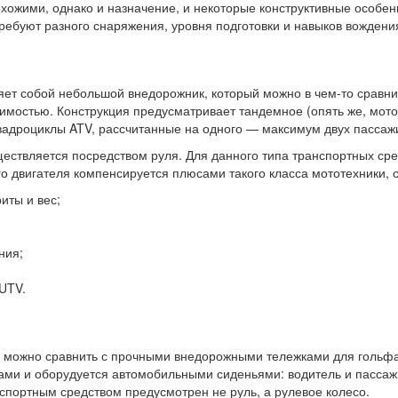
похожими, однако и назначение, и некоторые конструктивные особе
требуют разного снаряжения, уровня подготовки и навыков вождени
ляет собой небольшой внедорожник, который можно в чем-то сравн
остью. Конструкция предусматривает тандемное (опять же, мото
вадроциклы ATV, рассчитанные на одного — максимум двух пассаж
ествляется посредством руля. Для данного типа транспортных сре
 двигателя компенсируется плюсами такого класса мототехники, 
иты и вес;
ния;
UTV.
е можно сравнить с прочными внедорожными тележками для гольфа
и и оборудуется автомобильными сиденьями: водитель и пассажир
нспортным средством предусмотрен не руль, а рулевое колесо.