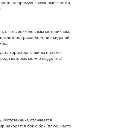
нности, напрямую связанные с ними,
я.
ить с четырехколесным мотоциклом,
циклетное) расположение сидений.
иров.
дств характерны шины низкого
среди которых можно выделить:
. Мототехника отличается
 находятся бок о бок (плюс, часто