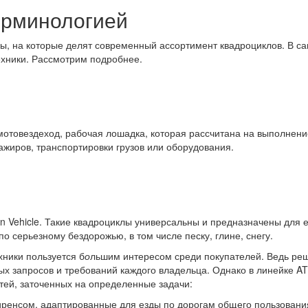
ерминологией
ы, на которые делят современный ассортимент квадроциклов. В са
ехники. Рассмотрим подробнее.
ый мотовездеход, рабочая лошадка, которая рассчитана на выполнен
ажиров, транспортировки грузов или оборудования.
ian Vehicle. Такие квадроциклы универсальны и предназначены для 
о серьезному бездорожью, в том числе песку, глине, снегу.
хники пользуется б
о
льшим интересом среди покупателей. Ведь реш
х запросов и требований каждого владельца. Однако в линейке A
тей, заточенных на определенные задачи:
енсом, адаптированные для езды по дорогам общего пользования в