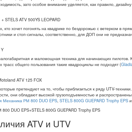
одимость, зато особое внимание уделяется, как правило, дизайну 
х, кто хочет погонять на квадрике по бездорожью с ветерком в пр
тники и стоп-сигналы, соответственно, для ДОП они не предназна
логабаритная и маломощная техника для начинающих пилотов. Ко
их трасс общего пользования такие квадроциклы не подходят (
Gladi
оторые претендуют на то, чтобы приблизиться к ряду UTV-техники
ти, они обладают высокой грузоподъемностью и распространены с
я Механика РМ 800 DUO EPS
,
STELS 800G GUEPARD Trophy EPS
и 
тличия ATV и UTV