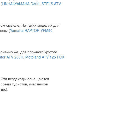
(
LINHAI-YAMAHA D300
,
STELS ATV
ямом смысле. На таких моделях для
чены (
Yamaha RAPTOR YFM90
,
нечно же, для сложного крутого
ator ATV 200H
,
Motoland ATV 125 FOX
. Эти вездеходы оснащаются
реди туристов, участников
др.).