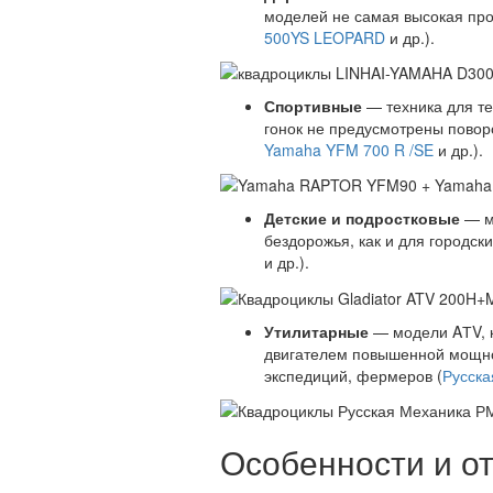
моделей не самая высокая прох
500YS LEOPARD
и др.).
Спортивные
— техника для те
гонок не предусмотрены поворо
Yamaha YFM 700 R /SE
и др.).
Детские и подростковые
— ма
бездорожья, как и для городск
и др.).
Утилитарные
— модели AТV, к
двигателем повышенной мощнос
экспедиций, фермеров (
Русска
Особенности и о