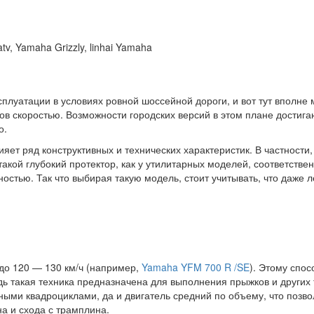
плуатации в условиях ровной шоссейной дороги, и вот тут вполне 
в скоростью. Возможности городских версий в этом плане достигаю
о.
яет ряд конструктивных и технических характеристик. В частности,
такой глубокий протектор, как у утилитарных моделей, соответств
стью. Так что выбирая такую модель, стоит учитывать, что даже л
до 120 — 130 км/ч (например,
Yamaha YFM 700 R /SE
). Этому спос
дь такая техника предназначена для выполнения прыжков и других
ыми квадроциклами, да и двигатель средний по объему, что позво
а и схода с трамплина.