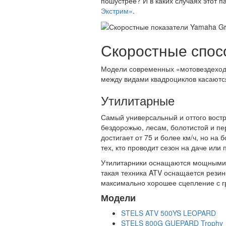
пошустрее? И в каких случаях этот 
Экстрим»
.
Скоростные спос
Модели современных «мотовездеходо
между видами квадроциклов касаются
Утилитарные
Самый универсальный и оттого вост
бездорожью, лесам, болотистой и пе
достигает от 75 и более км/ч, но н
тех, кто проводит сезон на даче или
Утилитарники оснащаются мощными д
такая техника ATV оснащается резин
максимально хорошее сцепление с гр
Модели
STELS ATV 500YS LEOPARD
STELS 800G GUEPARD Trophy