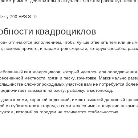
параметр имеет действительно актуален? Об этом расскажут экспер
обности квадроциклов
в» отличаются исполнением, чтобы лучше отвечать тем или иным 
, помимо прочего, и параметров скорости, которую способна разв
ребованный вид квадроциклов, который идеален для передвижения
ресеченной местности, грязи и песку, грунтовке. Максимально раз
а большинстве сложнопроходимых участков вам не потребуется боле
 предпочитает выезжать на охоту, рыбалку, в мотопоход.
вигателями, хорошей подвеской, имеют высокий дорожный просве
ой с глубоким протектором, а сами колеса имеют широкие покрышк
унтом, который за городом не отличается стабильностью.