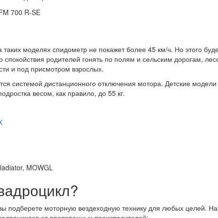
таких моделях спидометр не покажет более 45 км/ч. Но этого буде
о спокойствия родителей гонять по полям и сельским дорогам, ле
асти и под присмотром взрослых.
ся системой дистанционного отключения мотора. Детские модели 
дростка весом, как правило, до 55 кг.
X
квадроцикл?
вы подберете моторную вездеходную технику для любых целей. На
вадроциклов от проверенных производителей: