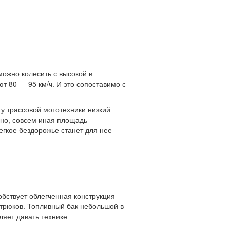
можно колесить с высокой в
т 80 — 95 км/ч. И это сопоставимо с
 у трассовой мототехники низкий
енно, совсем иная площадь
егкое бездорожье станет для нее
обствует облегченная конструкция
 трюков. Топливный бак небольшой в
ляет давать технике