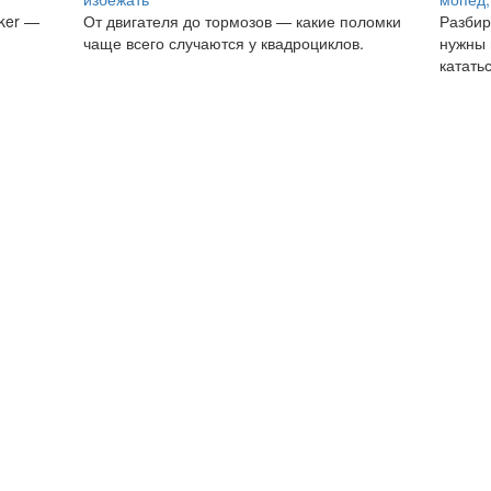
iker —
От двигателя до тормозов — какие поломки
Разбир
чаще всего случаются у квадроциклов.
нужны 
кататьс