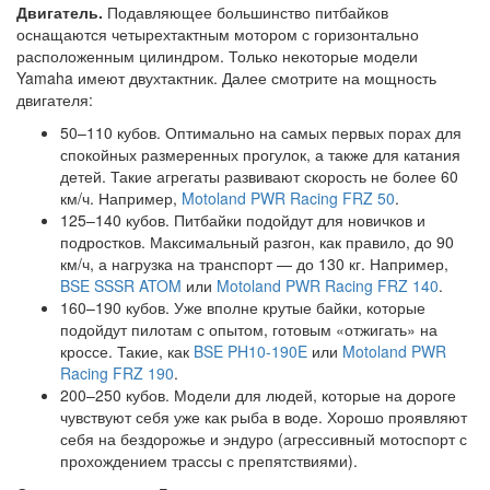
Двигатель.
Подавляющее большинство питбайков
оснащаются четырехтактным мотором с горизонтально
расположенным цилиндром. Только некоторые модели
Yamaha имеют двухтактник. Далее смотрите на мощность
двигателя:
50–110 кубов. Оптимально на самых первых порах для
спокойных размеренных прогулок, а также для катания
детей. Такие агрегаты развивают скорость не более 60
км/ч. Например,
Motoland PWR Racing FRZ 50
.
125–140 кубов. Питбайки подойдут для новичков и
подростков. Максимальный разгон, как правило, до 90
км/ч, а нагрузка на транспорт — до 130 кг. Например,
BSE SSSR ATOM
или
Motoland PWR Racing FRZ 140
.
160–190 кубов. Уже вполне крутые байки, которые
подойдут пилотам с опытом, готовым «отжигать» на
кроссе. Такие, как
BSE PH10-190E
или
Motoland PWR
Racing FRZ 190
.
200–250 кубов. Модели для людей, которые на дороге
чувствуют себя уже как рыба в воде. Хорошо проявляют
себя на бездорожье и эндуро (агрессивный мотоспорт с
прохождением трассы с препятствиями).