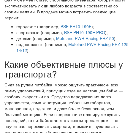
эксплуатировать люди любого возраста в соответствии со
своими целями. В продаже можно встретить следующие
версии:
городские (например,
BSE PH10-190E
);
спортивные (например,
BSE PH10-190E PRO
);
детские (например,
Motoland PWR Racing FRZ 50
);
подростковые (например,
Motoland PWR Racing FRZ 125
14/12
).
Какие объективные плюсы у
транспорта?
Сидя за рулем питбайка, можно ощутить практически всю
гамму удовольствий, присущих езде на настоящем байке —
свободу, скорость и пр. Средство передвижения легко
управляется, сама конструкция небольших габаритов,
маневренная, надежная и даже более безопасная, чем
большой мотоцикл. Если в перспективе планируете купить
последний, то питбайк станет отличным тренажером — он
научит вас переключать скорости, тормозить, чувствовать
дорожное покрытие в более упрощенном режиме.