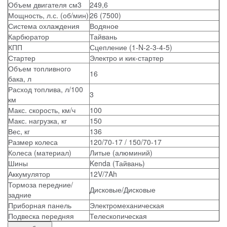
Объем двигателя см3
249,6
Мощность, л.с. (об/мин)
26 (7500)
Система охлаждения
Водяное
Карбюратор
Тайвань
КПП
Сцепление (1-N-2-3-4-5)
Стартер
Электро и кик-стартер
Объем топливного
16
бака, л
Расход топлива, л/100
3
км
Макс. скорость, км/ч
100
Макс. нагрузка, кг
150
Вес, кг
136
Размер колеса
120/70-17 / 150/70-17
Колеса (материал)
Литые (алюминий)
Шины
Kenda (Тайвань)
Аккумулятор
12V/7Ah
Тормоза передние/
Дисковые/Дисковые
задние
Приборная панель
Электромеханическая
Подвеска передняя
Телескопическая