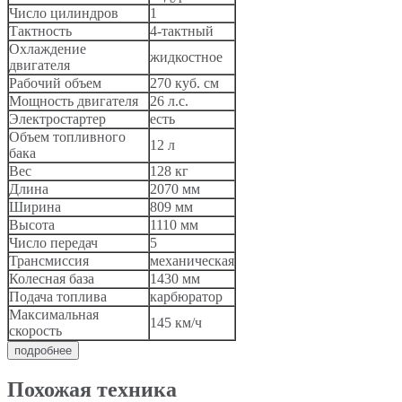
Число цилиндров
1
Тактность
4-тактный
Охлаждение
жидкостное
двигателя
Рабочий объем
270 куб. см
Мощность двигателя
26 л.с.
Электростартер
есть
Объем топливного
12 л
бака
Вес
128 кг
Длина
2070 мм
Ширина
809 мм
Высота
1110 мм
Число передач
5
Трансмиссия
механическая
Колесная база
1430 мм
Подача топлива
карбюратор
Максимальная
145 км/ч
скорость
подробнее
Похожая техника