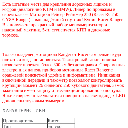
Есть штатные места для крепления дорожных ящиков и
кофров (аналогично KTM и BMW). Лидер по продажам в
своем классе. Мотоцикл Рейсер Рейнжер 250 (Racer RC250-
GY8A Ranger) – ваш надёжный спутник! Купив Racer Ranger
Вы получаете прекрасный набор: моноамортизатор и
надежный маятник, 5-ти ступенчатая КПП и дисковые
тормоза.
Только владелец мотоцикла Ranger от Racer сам решает куда
поехать и когда остановиться. 12-литровый запас топлива
позволяет проехать более 300 км без дозаправки. Современная
электронная панель приборов мотоцикла Racer Ranger с
оранжевой подсветкой удобна и информативна. Индикация
включенной передачи и тахометр позволяют контролировать
крутящий момент 26 сильного 250 кубового двигателя. Замок
зажигания имеет защиту от несанкционированного доступа.
Яркие современные указатели поворотов на светодиодах LED
дополнены звуковым зуммером.
ХАРАКТЕРИСТИКИ
Производитель
Racer
Тип
эндуро