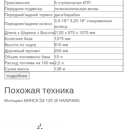
Трансмиссия
5-ступенчатая КПП
Передняя подвеска
телескопическая вилка
Передний/задний тормоз
диск/барабан
3,0-18"/ 3,25-18" спицованные
Переднее/заднее колесо
колеса
Длина х Ширина х Высота
2120 х 870 х 1070 мм
Колесная база
1375 мм
Высота по седлу
810 мм
Дорожный просвет
200 мм
Объем топливного бака
15 л
Расход топлива на 100 км
2,2 л.
Сухая масса
138 кг
подробнее
Похожая техника
Мотоцикл МИНСК D4 125 (В НАЛИЧИИ)