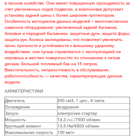
в лесном хозяйстве. Они имеет повышенную проходимость за
счет увеличенных ходов подвески, а компоновка допускает
установку задней шины с более широким протектором.
Особенность мотоциклов данных моделей – многочисленное
навесное оборудование: увеличенный задний багажник,
боковые и передний багажники, защитные дуги, защита фары,
защита рук. Колеса заспицованы, что позволяет увеличить
запас прочности и устойчивости к внешнему ударному
воздействию, они лучше справляются с эксплуатацией на
неровных и жестких поверхностях по отношению к литым
дискам. Большой топливный бак на 15 литров.
Вместительность, неприхотливость в обслуживании,
работоспособность — качества, характеризующие данные
модели.
ХАРАКТЕРИСТИКИ
Двигатель
200 см3, 1 цил., 4 такта
Охлаждение
воздушное
Запуск
электро/кик-стартер
Мощность
14,3 л.с./7500 об/мин
Крутящий момент
13,5 Нм/6500 об/мин
Максимальная скорость
100 км/ч