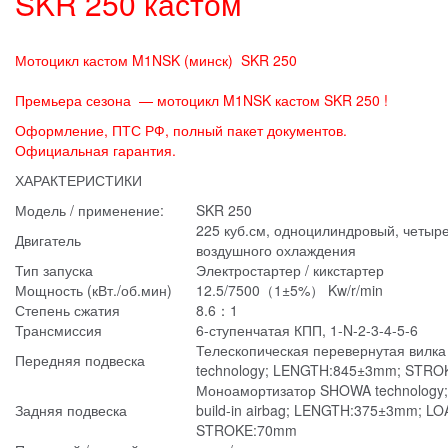
SKR 250 кастом
Мотоцикл кастом M1NSK (минск) SKR 250
Премьера сезона — мотоцикл M1NSK кастом SKR 250 !
Оформление, ПТС РФ, полный пакет документов.
Официальная гарантия.
ХАРАКТЕРИСТИКИ
Модель / применение:
SKR 250
225 куб.см, одноцилиндровый, четыр
Двигатель
воздушного охлаждения
Тип запуска
Электростартер / кикстартер
Мощность (кВт./об.мин)
12.5/7500（1±5%） Kw/r/min
Степень сжатия
8.6：1
Трансмиссия
6-ступенчатая КПП, 1-N-2-3-4-5-6
Телескопическая перевернутая вилк
Передняя подвеска
technology; LENGTH:845±3mm; STR
Моноамортизатор SHOWA technology;
Задняя подвеска
build-in airbag; LENGTH:375±3mm; L
STROKE:70mm