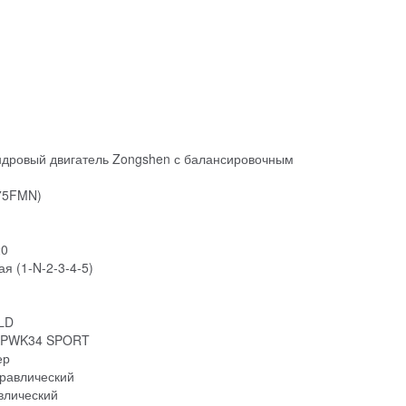
ндровый двигатель Zongshen с балансировочным
75FMN)
20
я (1-N-2-3-4-5)
OLD
I PWK34 SPORT
ер
равлический
влический