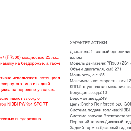
ХАРАКТЕРИСТИКИ
Двигатель:4-тактный одноцили
³ (PR300) мощностью 25 л.с.,
валом
намику на бездорожье, а также
Модель двигателя:PR300 (ZS1
Объем двигателя, см3:271
Мощность, л.с.:25
тивно использовать потенциал
Максимальная скорость, кмч:1
евернутого типа и задний
КПП:5-ступенчатая механическа
икла на неровных участках.
Ведущая звезда:13
еспечивают высокую
Ведомая звезда:49
атор NIBBI PWK34 SPORT
Цепь:Choho Reinforced 520 G
Система подачи топлива:NIBB
Система запуска:Электростарт
сложных внедорожных
Передний тормоз:Дисковый гид
Задний тормоз:Дисковый гидра