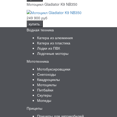
Мотоцикл Gladiator K9 NB350
249 900 руб
купить
Водная техника
Катера из алюминия
Катера из пластика
Лодки из ПВХ
Лодочные моторы
Мототехника
Мотобуксировщики
Снегоходы
Квадроциклы
Мотоциклы
Питбайки
Скутеры
Мопеды
Прицепы
Прицепы для автомобилей