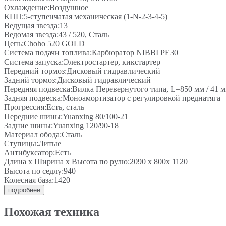
Охлаждение:Воздушное
КПП:5-ступенчатая механическая (1-N-2-3-4-5)
Ведущая звезда:13
Ведомая звезда:43 / 520, Сталь
Цепь:Choho 520 GOLD
Система подачи топлива:Карбюратор NIBBI PE30
Система запуска:Электростартер, кикстартер
Передний тормоз:Дисковый гидравлический
Задний тормоз:Дисковый гидравлический
Передняя подвеска:Вилка Перевернутого типа, L=850 мм / 41 м
Задняя подвеска:Моноамортизатор с регулировкой преднатяга
Прогрессия:Есть, сталь
Передние шины:Yuanxing 80/100-21
Задние шины:Yuanxing 120/90-18
Материал обода:Сталь
Ступицы:Литые
Антибуксатор:Есть
Длина х Ширина х Высота по рулю:2090 x 800x 1120
Высота по седлу:940
Колесная база:1420
подробнее
Похожая техника