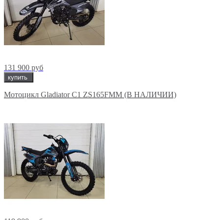
131 900 руб
купить
Мотоцикл Gladiator C1 ZS165FMM (В НАЛИЧИИ)