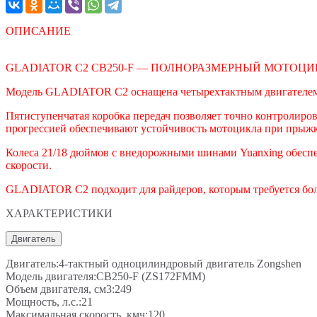
ОПИСАНИЕ
GLADIATOR C2 CB250-F — ПОЛНОРАЗМЕРНЫЙ МОТОЦИК
Модель GLADIATOR C2 оснащена четырехтактным двигателем 2
Пятиступенчатая коробка передач позволяет точно контролиров
прогрессией обеспечивают устойчивость мотоцикла при прыжк
Колеса 21/18 дюймов с внедорожными шинами Yuanxing обеспе
скорости.
GLADIATOR C2 подходит для райдеров, которым требуется бол
ХАРАКТЕРИСТИКИ
Двигатель
Двигатель:4-тактный одноцилиндровый двигатель Zongshen
Модель двигателя:CB250-F (ZS172FMM)
Объем двигателя, см3:249
Мощность, л.с.:21
Максимальная скорость, кмч:120