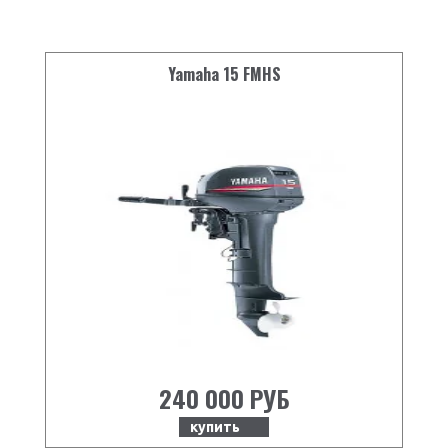
Система охлаждения
жидкостная
Запуск
ручной
Yamaha 15 FMHS
Управление мотором
румпель
Рекомендуемая высота
508
транца (мм)
Возможность движения
есть
по мелководью
Объём масла в редукторе
250
(мл)
Рекомендуемый тип
TC-W3 (YAMALUBE)
масла
Рекомендуемый тип
92
топлива
Топливный бак (л)
240 000 РУБ
24 л, выносной
Гребной винт, наличие
3-х лопастной винт
купить