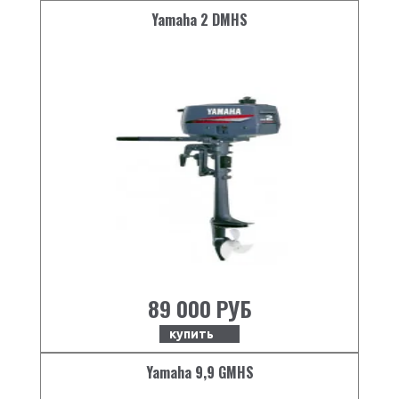
6,5; 8; 8,25; 9; 9,75; 10;
Yamaha 2 DMHS
Шаг гребного винта
10,5; 11; 12
Рекомендуемая свеча
B7HS10 или
зажигания
BR7HS10
вперед, нейтраль,
Переключение передач
реверс
Мощность генератора
80
Запасные свечи, наличие
есть
Наличие троса
есть
аварийного стопа
Набор инструментов
есть
89 000 РУБ
купить
Yamaha 9,9 GMHS