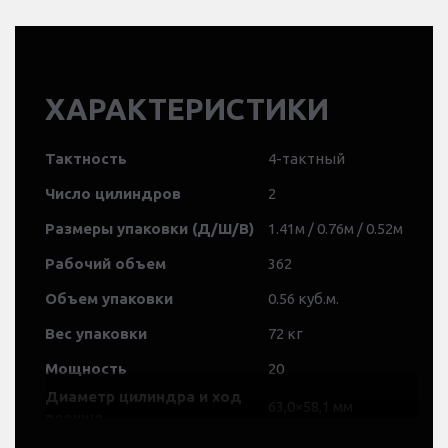
ХАРАКТЕРИСТИКИ
Тактность
4-тактный
Число цилиндров
2
Размеры упаковки (Д/Ш/В)
1.41м / 0.76м / 0.52м
Рабочий объем
362
Объем упаковки
0.56 куб.м.
Вес упаковки
72 кг
Мощность
20
Диаметр цилиндра и ход
63,0×58,1 мм
поршня
Диапазон работы при