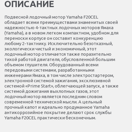
ОПИСАНИЕ
Подвесной лодочный мотор Yamaha F20CEL
обладает всеми преимуществами знаменитых своей
надежностью 4-тактных лодочных моторов Ямаха
(Yamaha), а в новом легком компактном, удобном для
переноски корпусе он составит конкуренцию
любому 2-тактнику. Исключительно безотказный,
экологически чистый и экономичный, этот
лодочный мотор отличается также поразительно
тихой работой двигателя, обусловленной большим
объемом глушителя. Оборудованный всеми
передовыми системами, разработанными
инженерами Ямаха, в том числе электростартером,
электронной системой зажигания, эксклюзивной
системой «Prime Start», облегчающей запуск, а также
системой дожигания выхлопных газов, этот
лодочный мотор является последним словом
современной технической мысли. А цельный
прочный капот и идеально продуманное Yamaha
антикоррозийное покрытие делают срок службы
Yamaha F20CEL практически бесконечным.