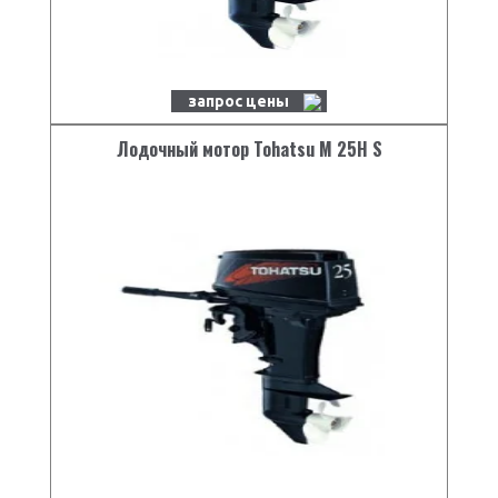
Наличие троса
есть
аварийного стопа
Набор инструментов
есть
запрос цены
Лодочный мотор Tohatsu M 25H S