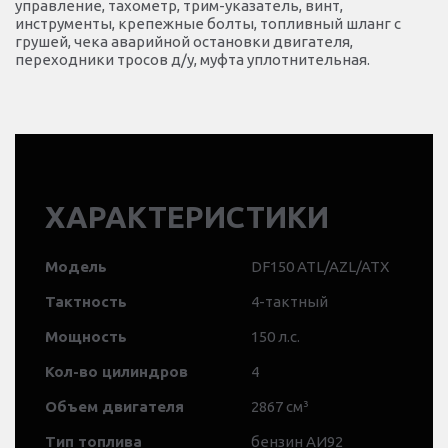
управление, тахометр, трим-указатель, винт,
инструменты, крепежные болты, топливный шланг с
грушей, чека аварийной остановки двигателя,
переходники тросов д/у, муфта уплотнительная.
ХАРАКТЕРИСТИКИ
Модель
DF150 ATL/AZL/ATX
Тактность
4-тактный
Мощность
150 л.с.
Кол-во цилиндров
4
Объем двигателя
2867 см³
Тип топлива
бензин АИ92