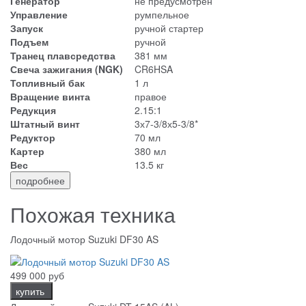
Генератор
не предусмотрен
Управление
румпельное
Запуск
ручной стартер
Подъем
ручной
Транец плавсредства
381 мм
Свеча зажигания (NGK)
CR6HSA
Топливный бак
1 л
Вращение винта
правое
Редукция
2.15:1
Штатный винт
3х7-3/8х5-3/8*
Редуктор
70 мл
Картер
380 мл
Вес
13.5 кг
подробнее
Похожая техника
Лодочный мотор Suzuki DF30 AS
499 000 руб
купить