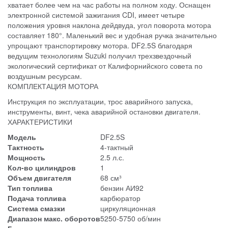
хватает более чем на час работы на полном ходу. Оснащен
электронной системой зажигания CDI, имеет четыре
положения уровня наклона дейдвуда, угол поворота мотора
составляет 180°. Маленький вес и удобная ручка значительно
упрощают транспортировку мотора. DF2.5S благодаря
ведущим технологиям Suzuki получил трехзвездочный
экологический сертификат от Калифорнийского совета по
воздушным ресурсам.
КОМПЛЕКТАЦИЯ МОТОРА
Инструкция по эксплуатации, трос аварийного запуска,
инструменты, винт, чека аварийной остановки двигателя.
ХАРАКТЕРИСТИКИ
Модель
DF2.5S
Тактность
4-тактный
Мощность
2.5 л.с.
Кол-во цилиндров
1
Объем двигателя
68 см³
Тип топлива
бензин АИ92
Подача топлива
карбюратор
Система смазки
циркуляционная
Диапазон макс. оборотов
5250-5750 об/мин