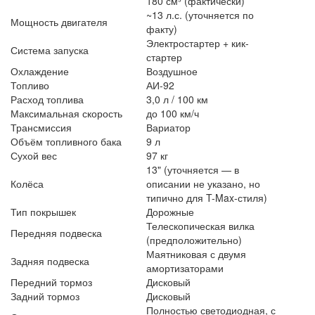
180 см³ (фактически)
~13 л.с. (уточняется по
Мощность двигателя
факту)
Электростартер + кик-
Система запуска
стартер
Охлаждение
Воздушное
Топливо
АИ-92
Расход топлива
3,0 л / 100 км
Максимальная скорость
до 100 км/ч
Трансмиссия
Вариатор
Объём топливного бака
9 л
Сухой вес
97 кг
13" (уточняется — в
Колёса
описании не указано, но
типично для T-Max-стиля)
Тип покрышек
Дорожные
Телескопическая вилка
Передняя подвеска
(предположительно)
Маятниковая с двумя
Задняя подвеска
амортизаторами
Передний тормоз
Дисковый
Задний тормоз
Дисковый
Полностью светодиодная, с