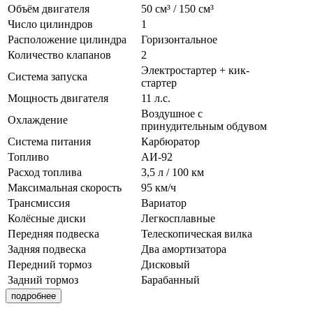
Объём двигателя
50 см³ / 150 см³
Число цилиндров
1
Расположение цилиндра
Горизонтальное
Количество клапанов
2
Электростартер + кик-
Система запуска
стартер
Мощность двигателя
11 л.с.
Воздушное с
Охлаждение
принудительным обдувом
Система питания
Карбюратор
Топливо
АИ-92
Расход топлива
3,5 л / 100 км
Максимальная скорость
95 км/ч
Трансмиссия
Вариатор
Колёсные диски
Легкосплавные
Передняя подвеска
Телескопическая вилка
Задняя подвеска
Два амортизатора
Передний тормоз
Дисковый
Задний тормоз
Барабанный
подробнее