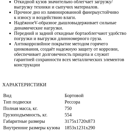
Откидной кузов значительно облегчает загрузку/
выгрузку техники и сыпучих материалов.
Прочное дно из ламинированной фанерыустойчиво
к износу и воздействию влаги.
НадёжноеV-образное дышловыдерживает сильные
динамические нагрузки.
Передний и задний откидные бортаоблегчают удобство
погрузки и выгрузки длинномерного груза.
Антикоррозийное покрытие методом горячего
цинкования, создаёт надежную защиту от коррозии,
обеспечивает долговечность прицепа и служит
гарантией сохранности всех металлических элементов
конструкции
ХАРАКТЕРИСТИКИ
Вид
Бортовой
Тип подвески
Рессора
Полная масса, кг.
750
Грузоподъемность, кг.
554
Габаритные размеры
3175x1720x873
Внутренние размеры кузова
1853х1231х290