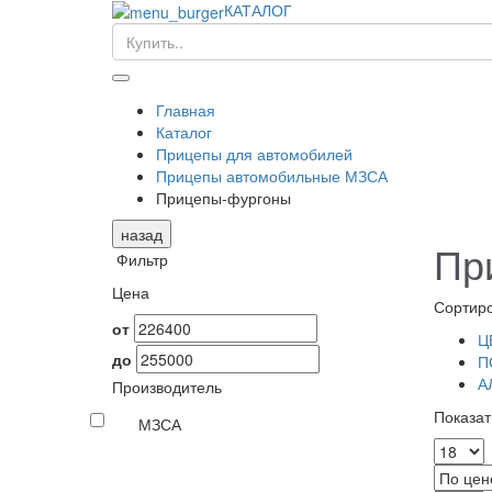
КАТАЛОГ
Главная
Каталог
Прицепы для автомобилей
Прицепы автомобильные МЗСА
Прицепы-фургоны
назад
Пр
Фильтр
Цена
Сортиро
от
Ц
до
П
А
Производитель
Показат
МЗСА