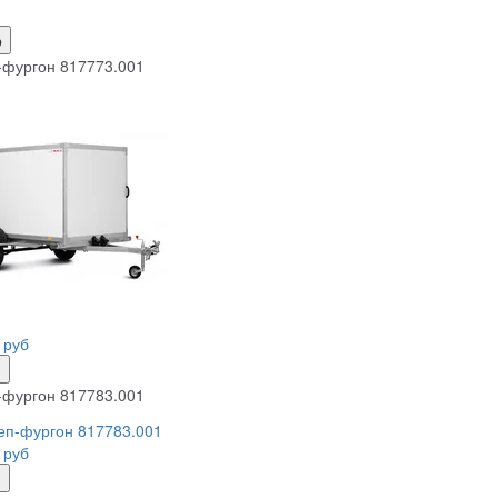
р
фургон 817773.001
 руб
ь
фургон 817783.001
 руб
ь