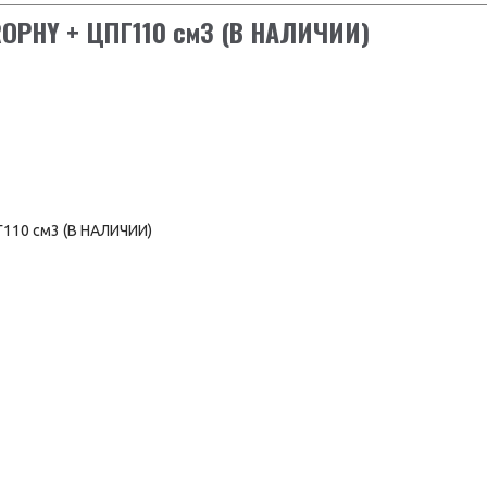
ROPHY + ЦПГ110 см3 (В НАЛИЧИИ)
Тормоза передние/
задние
Подвеска передняя
Аккумулятор
Максимальная
нагрузка, кг
Вес, кг
Приборная панель
Цветовая гамма