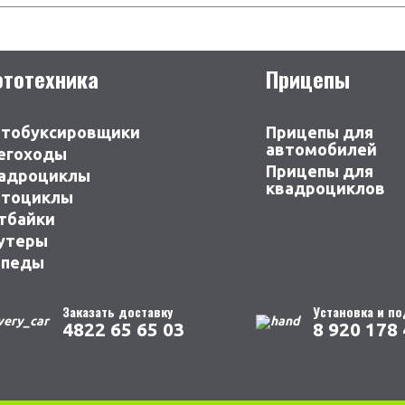
тотехника
Прицепы
тобуксировщики
Прицепы для
автомобилей
егоходы
Прицепы для
адроциклы
квадроциклов
тоциклы
тбайки
утеры
педы
Заказать доставку
Установка и п
4822 65 65 03
8 920 178 