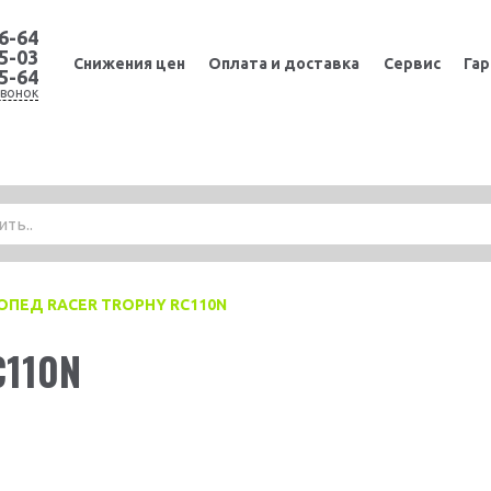
36-64
65-03
Cнижения цен
Оплата и доставка
Сервис
Гар
65-64
вонок
ОПЕД RACER TROPHY RC110N
C110N