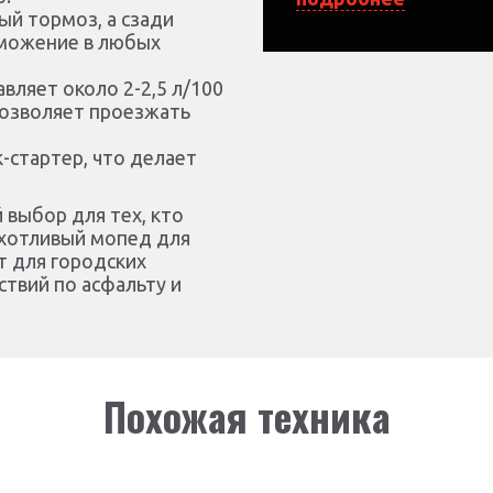
ый тормоз, а сзади
Система
рможение в любых
охлаждения
вляет около 2-2,5 л/100
КПП
 позволяет проезжать
к-стартер, что делает
Система запуска
выбор для тех, кто
Объем топливного
хотливый мопед для
бака, л
т для городских
ствий по асфальту и
Расход топлива, л
/100 км
Размер колеса
Похожая техника
Колеса (материал)
Шины