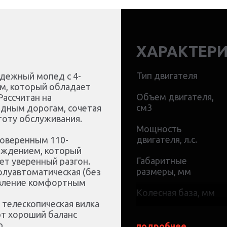
ХАРАКТЕР
Тип двигателя
адежный мопед с 4-
см, который обладает
Объем двигателя,
ассчитан на
см3
одным дорогам, сочетая
тоту обслуживания.
Мощность
двигателя, л.с.
роверенным 110-
аждением, который
Габаритные
ает уверенный разгон.
размеры, мм
олуавтоматическая (без
равление комфортным
Колесная база, мм
я телескопическая вилка
Максимальная
т хороший баланс
скорость, км/ч
ю.
подробнее