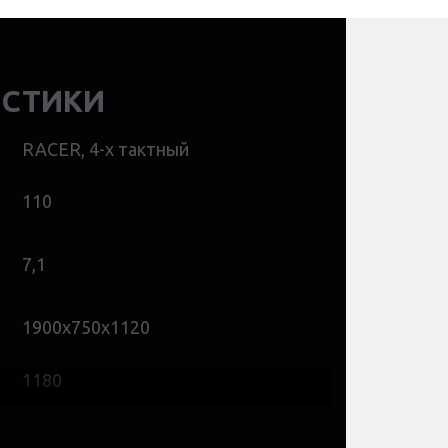
ИСТИКИ
RACER, 4-х тактный
110
7,1
1900х750х1120
1180
80