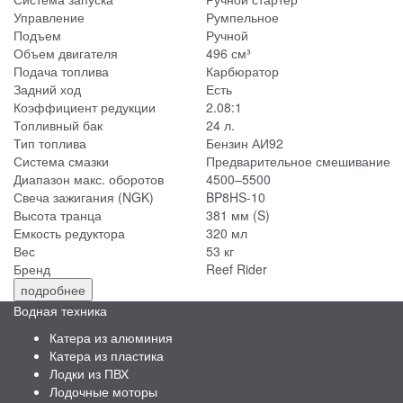
Управление
Румпельное
Подъем
Ручной
Объем двигателя
496 см³
Подача топлива
Карбюратор
Задний ход
Есть
Коэффициент редукции
2.08:1
Топливный бак
24 л.
Тип топлива
Бензин АИ92
Система смазки
Предварительное смешивание
Диапазон макс. оборотов
4500–5500
Свеча зажигания (NGK)
BP8HS-10
Высота транца
381 мм (S)
Емкость редуктора
320 мл
Вес
53 кг
Бренд
Reef Rider
подробнее
Водная техника
Катера из алюминия
Катера из пластика
Лодки из ПВХ
Лодочные моторы