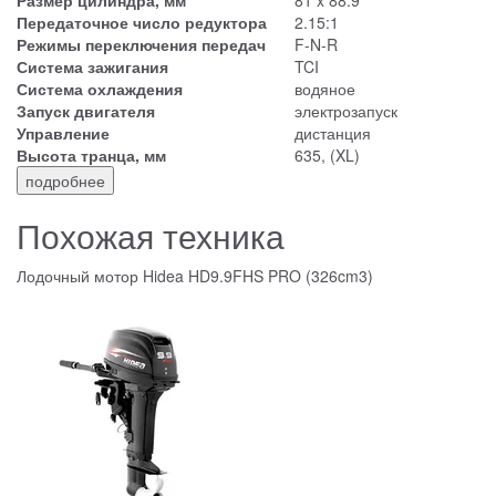
Размер цилиндра, мм
81 x 88.9
Передаточное число редуктора
2.15:1
Режимы переключения передач
F-N-R
Система зажигания
TCI
Система охлаждения
водяное
Запуск двигателя
электрозапуск
Управление
дистанция
Высота транца, мм
635, (XL)
подробнее
Похожая техника
Лодочный мотор Hidea HD9.9FHS PRO (326cm3)