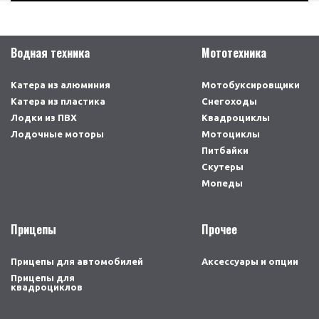
Охлаждение
Водное
Передачи
F-N-R
Водная техника
Мототехника
Дейвуд
381 (S)
Объём бака (л)
24
Катера из алюминия
Мотобуксировщики
Катера из пластика
Диаметр хода поршня (мм)
72x61
Снегоходы
Лодки из ПВХ
Квадроциклы
Передаточное отношение
2,08:1 (27/13)
Лодочные моторы
Мотоциклы
Питбайки
Топливная смесь
50:1
Скутеры
Винт
-
Мопеды
Страна производитель
Китай
Прицепы
Тип двигателя
Карбюратор
Прочее
Расход топлива (в час)
-
Прицепы для автомобилей
Аксессуары и опции
Система подъёма
Ручная
Прицепы для
квадроциклов
Тип топлива
АИ92