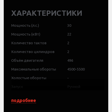
ХАРАКТЕРИСТИКИ
Мощность (л.с.)
30
Мощность (кВт)
22
Количество тактов
2
Количество цилиндров
2
Объём двигателя
496
Максимальные обороты
4500-5500
Холостые обороты
-
Запуск
Ручной
Управление
Румпель
подробнее
Зажигание
CDI