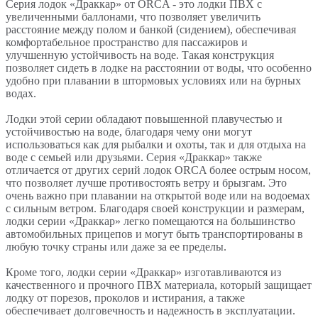
Серия лодок «Драккар» от ORCA - это лодки ПВХ с
увеличенными баллонами, что позволяет увеличить
расстояние между полом и банкой (сидением), обеспечивая
комфортабельное пространство для пассажиров и
улучшенную устойчивость на воде. Такая конструкция
позволяет сидеть в лодке на расстоянии от воды, что особенно
удобно при плавании в штормовых условиях или на бурных
водах.
Лодки этой серии обладают повышенной плавучестью и
устойчивостью на воде, благодаря чему они могут
использоваться как для рыбалки и охоты, так и для отдыха на
воде с семьей или друзьями. Серия «Драккар» также
отличается от других серий лодок ORCA более острым носом,
что позволяет лучше противостоять ветру и брызгам. Это
очень важно при плавании на открытой воде или на водоемах
с сильным ветром. Благодаря своей конструкции и размерам,
лодки серии «Драккар» легко помещаются на большинство
автомобильных прицепов и могут быть транспортированы в
любую точку страны или даже за ее пределы.
Кроме того, лодки серии «Драккар» изготавливаются из
качественного и прочного ПВХ материала, который защищает
лодку от порезов, проколов и истирания, а также
обеспечивает долговечность и надежность в эксплуатации.