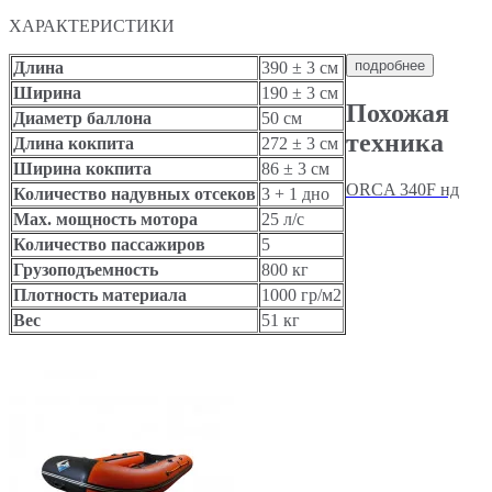
ХАРАКТЕРИСТИКИ
подробнее
Длина
390 ± 3 см
Ширина
190 ± 3 см
Похожая
Диаметр баллона
50 см
техника
Длина кокпита
272 ± 3 см
Ширина кокпита
86 ± 3 см
ORCA 340F нд
Количество надувных отсеков
3 + 1 дно
Max. мощность мотора
25 л/с
Количество пассажиров
5
Грузоподъемность
800 кг
Плотность материала
1000 гр/м2
Вес
51 кг