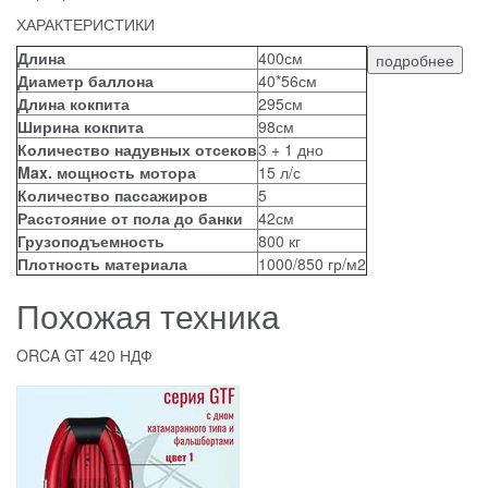
ХАРАКТЕРИСТИКИ
Длина
400см
подробнее
Диаметр баллона
40*56см
Длина кокпита
295см
Ширина кокпита
98см
Количество надувных отсеков
3 + 1 дно
Max. мощность мотора
15 л/с
Количество пассажиров
5
Расстояние от пола до банки
42см
Грузоподъемность
800 кг
Плотность материала
1000/850 гр/м2
Похожая техника
ORCA GT 420 НДФ