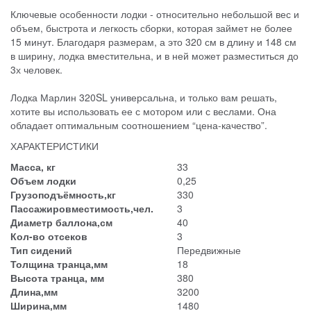
Ключевые особенности лодки - относительно небольшой вес и
объем, быстрота и легкость сборки, которая займет не более
15 минут. Благодаря размерам, а это 320 см в длину и 148 см
в ширину, лодка вместительна, и в ней может разместиться до
3х человек.
Лодка Марлин 320SL универсальна, и только вам решать,
хотите вы использовать ее с мотором или с веслами. Она
обладает оптимальным соотношением “цена-качество”.
ХАРАКТЕРИСТИКИ
Масса, кг
33
Объем лодки
0,25
Грузоподъёмность,кг
330
Пассажировместимость,чел.
3
Диаметр баллона,см
40
Кол-во отсеков
3
Тип сидений
Передвижные
Толщина транца,мм
18
Высота транца, мм
380
Длина,мм
3200
Ширина,мм
1480