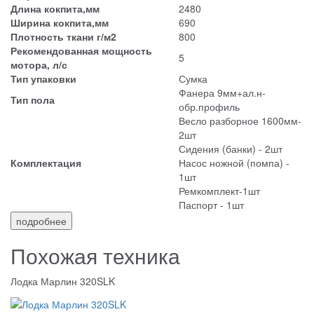
Длина кокпита,мм
2480
Ширина кокпита,мм
690
Плотность ткани г/м2
800
Рекомендованная мощность
5
мотора, л/с
Тип упаковки
Сумка
Фанера 9мм+ал.н-
Тип пола
обр.профиль
Весло разборное 1600мм-
2шт
Сидения (банки) - 2шт
Комплектация
Насос ножной (помпа) -
1шт
Ремкомплект-1шт
Паспорт - 1шт
подробнее
Похожая техника
Лодка Марлин 320SLK