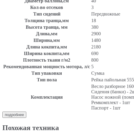
Диаметр баллона,см
40
Кол-во отсеков
3
Тип сидений
Передвижные
Толщина транца,мм
18
Высота транца, мм
380
Длина,мм
2900
Ширина,мм
1480
Длина кокпита,мм
2180
Ширина кокпита,мм
690
Плотность ткани г/м2
800
Рекомендованная мощность мотора, л/с
5
Тип упаковки
Сумка
Тип пола
Рейка пайольная 555
Весло разборное 160
Сидения (банки) - 2
Комплектация
Насос ножной (помп
Ремкомплект - 1шт
Паспорт - 1шт
подробнее
Похожая техника