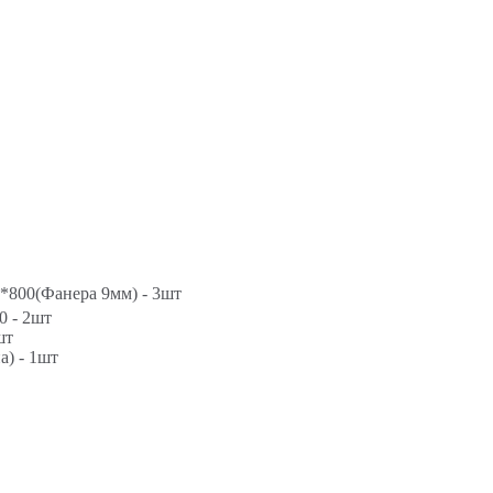
*800(Фанера 9мм) - 3шт
0 - 2шт
шт
а) - 1шт