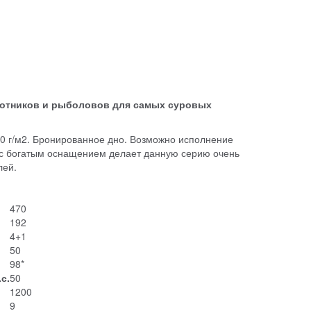
хотников и рыболовов для самых суровых
50 г/м2. Бронированное дно. Возможно исполнение
 с богатым оснащением делает данную серию очень
лей.
470
192
4+1
50
98*
с.
50
1200
9