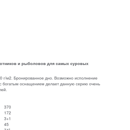
хотников и рыболовов для самых суровых
50 г/м2. Бронированное дно. Возможно исполнение
 с богатым оснащением делает данную серию очень
лей.
370
172
3+1
45
74*