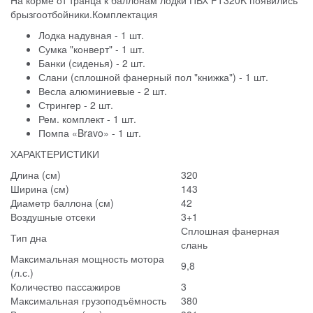
На корме от транца к баллонам лодки ПВХ FT320K появились
брызгоотбойники.Комплектация
Лодка надувная - 1 шт.
Сумка "конверт" - 1 шт.
Банки (сиденья) - 2 шт.
Слани (сплошной фанерный пол "книжка") - 1 шт.
Весла алюминиевые - 2 шт.
Стрингер - 2 шт.
Рем. комплект - 1 шт.
Помпа «Bravo» - 1 шт.
ХАРАКТЕРИСТИКИ
Длина (см)
320
Ширина (см)
143
Диаметр баллона (см)
42
Воздушные отсеки
3+1
Сплошная фанерная
Тип дна
слань
Максимальная мощность мотора
9,8
(л.с.)
Количество пассажиров
3
Максимальная грузоподъёмность
380