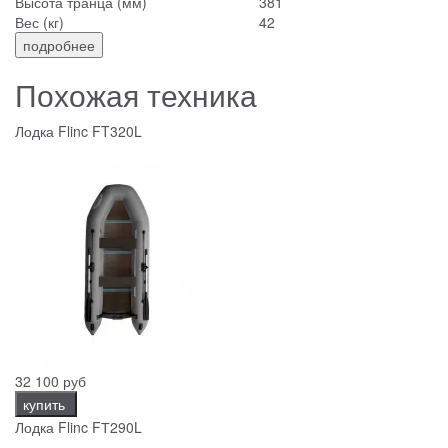
Высота транца (мм)
381
Вес (кг)
42
подробнее
Похожая техника
Лодка Flinc FT320L
32 100 руб
купить
Лодка Flinc FТ290L