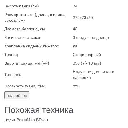
Высота банки (см)
34
Размер кокпита (длина, ширина,
275x73x35
высота см)
Диаметр баллона, см
42
Количество отсеков
3+надувное днище
Крепление сидений лик-трос
да
Транец
Стационарный
Высота транца, мм (+/-)
390 (+/- 10 мм)
Надувное дно низкого
Тип пола
давления
Плотность ткани, г/м2
850
подробнее
Похожая техника
Лодка BoatsMan BT280