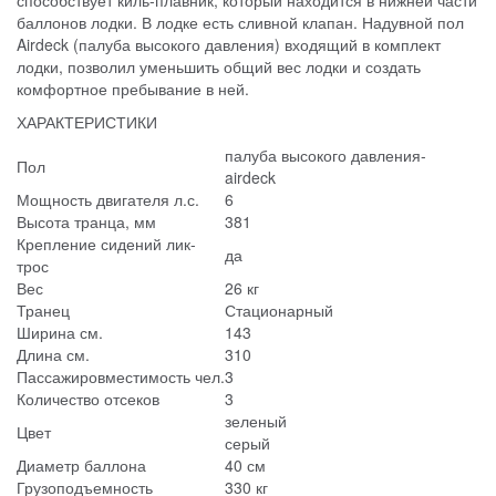
способствует киль-плавник, который находится в нижней части
баллонов лодки. В лодке есть сливной клапан. Надувной пол
Airdeck (палуба высокого давления) входящий в комплект
лодки, позволил уменьшить общий вес лодки и создать
комфортное пребывание в ней.
ХАРАКТЕРИСТИКИ
палуба высокого давления-
Пол
airdeck
Мощность двигателя л.с.
6
Высота транца, мм
381
Крепление сидений лик-
да
трос
Вес
26 кг
Транец
Стационарный
Ширина см.
143
Длина см.
310
Пассажировместимость чел.
3
Количество отсеков
3
зеленый
Цвет
серый
Диаметр баллона
40 см
Грузоподъемность
330 кг