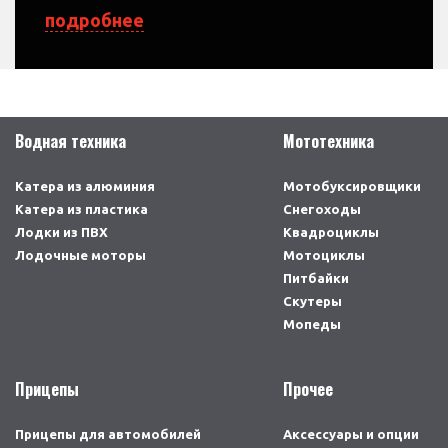
подробнее
Степень сжатия
11,11
Система запуска
Электростартер
EFI (электронный
Топливная система
впрыск топлива)
Водная техника
Мототехника
Задний, карданная
Привод
передача
Катера из алюминия
Мотобуксировщики
Катера из пластика
Трансмиссия
CVT, L-H-N-R
Снегоходы
Лодки из ПВХ
Квадроциклы
Шасси
Лодочные моторы
Мотоциклы
Питбайки
Независимая,
Передняя подвеска
двойные А-образные
Скутеры
рычаги
Мопеды
Поперечный вал с
регулируемой
Прицепы
Прочее
Задняя подвеска
центральной
пружинной стойкой
Прицепы для автомобилей
Аксессуары и опции