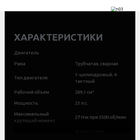
ХАРАКТЕРИСТИКИ
Двигатель
Рама
Трубчатая, сварная
1-цилиндровый, 4-
Тип двигателя
тактный
Рабочий объем
289,1 см³
Мощность
23 л.с.
Максимальный
27 Н·м при 5500 об/мин
крутящий момент
Жидкостное
Система охлаждения
охлаждение