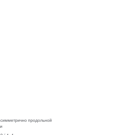
 симметрично продольной
си