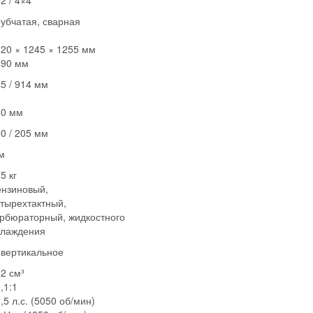
2 / 4×4
убчатая, сварная
20 × 1245 × 1255 мм
490 мм
5 / 914 мм
90 мм
0 / 205 мм
м
5 кг
ензиновый,
тырехтактный,
рбюраторный, жидкостного
хлаждения
 вертикальное
2 см³
,1:1
,5 л.с. (5050 об/мин)