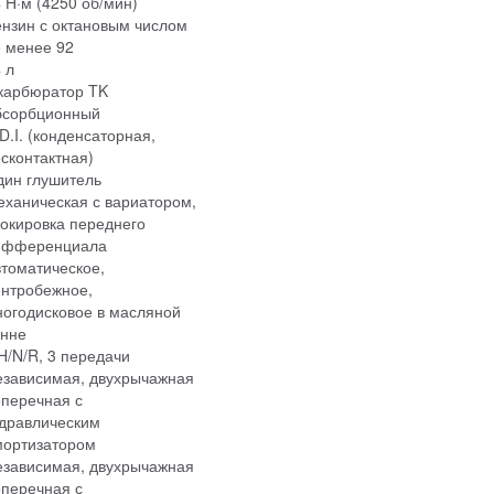
 Н·м (4250 об/мин)
нзин с октановым числом
 менее 92
 л
 карбюратор TK
бсорбционный
D.I. (конденсаторная,
сконтактная)
дин глушитель
ханическая с вариатором,
окировка переднего
ифференциала
томатическое,
ентробежное,
огодисковое в масляной
анне
H/N/R, 3 передачи
езависимая, двухрычажная
перечная с
идравлическим
мортизатором
езависимая, двухрычажная
перечная с