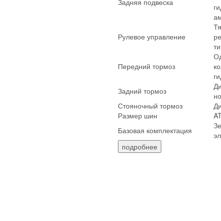
Задняя подвеска
г
а
Тя
Рулевое управление
ре
ти
О
Передний тормоз
ко
г
Д
Задний тормоз
н
Стояночный тормоз
Д
Размер шин
AT
Зе
Базовая комплектация
эл
подробнее