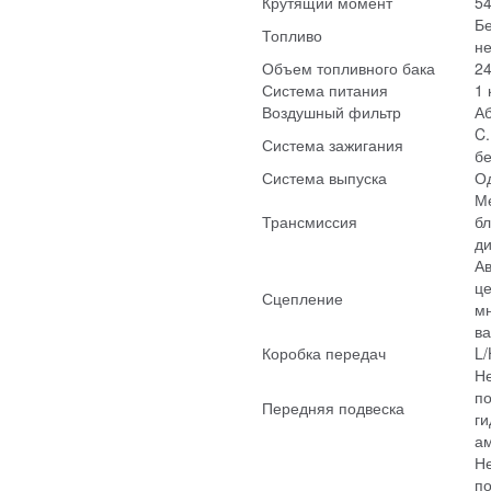
Крутящий момент
54
Бе
Топливо
не
Объем топливного бака
24
Система питания
1
Воздушный фильтр
А
C.
Система зажигания
бе
Система выпуска
О
Ме
Трансмиссия
бл
д
Ав
ц
Сцепление
мн
в
Коробка передач
L/
Н
по
Передняя подвеска
г
а
Н
по