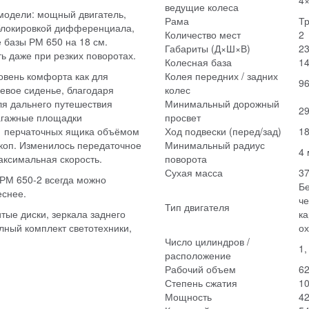
4×
ведущие колеса
 модели: мощный двигатель,
Рама
Тр
блокировкой дифференциала,
Количество мест
2
 базы РМ 650 на 18 см.
Габариты (Д×Ш×В)
23
ь даже при резких поворотах.
Колесная база
1
овень комфорта как для
Колея передних / задних
96
невое сиденье, благодаря
колес
ля дальнего путешествия
Минимальный дорожный
2
агажные площадки
просвет
ва перчаточных ящика объёмом
Ход подвески (перед/зад)
18
ркоп. Изменилось передаточное
Минимальный радиус
4 
аксимальная скорость.
поворота
Сухая масса
37
 РМ 650-2 всегда можно
Б
еснее.
че
Тип двигателя
тые диски, зеркала заднего
ка
лный комплект светотехники,
о
Число цилиндров /
1,
расположение
Рабочий объем
62
Степень сжатия
10
Мощность
42