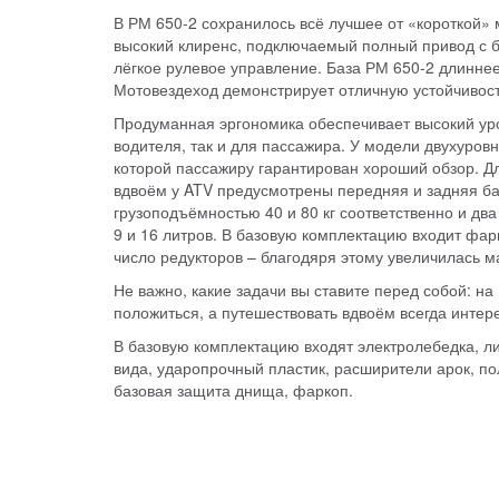
В РМ 650-2 сохранилось всё лучшее от «короткой»
высокий клиренс, подключаемый полный привод с 
лёгкое рулевое управление. База РМ 650-2 длиннее
Мотовездеход демонстрирует отличную устойчивост
Продуманная эргономика обеспечивает высокий ур
водителя, так и для пассажира. У модели двухуров
которой пассажиру гарантирован хороший обзор. Д
вдвоём у ATV предусмотрены передняя и задняя б
грузоподъёмностью 40 и 80 кг соответственно и д
9 и 16 литров. В базовую комплектацию входит фа
число редукторов – благодяря этому увеличилась м
Не важно, какие задачи вы ставите перед собой: на
положиться, а путешествовать вдвоём всегда интер
В базовую комплектацию входят электролебедка, ли
вида, ударопрочный пластик, расширители арок, по
базовая защита днища, фаркоп.