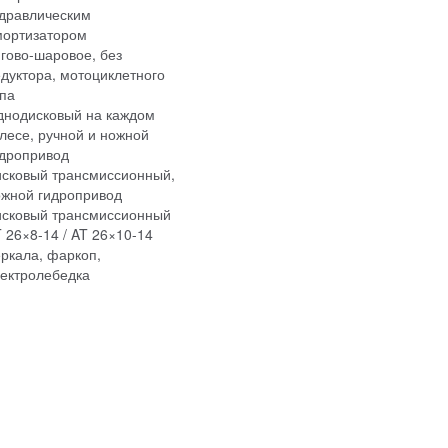
идравлическим
мортизатором
гово-шаровое, без
дуктора, мотоциклетного
па
днодисковый на каждом
лесе, ручной и ножной
идропривод
исковый трансмиссионный,
ожной гидропривод
исковый трансмиссионный
 26×8-14 / AT 26×10-14
ркала, фаркоп,
ектролебедка