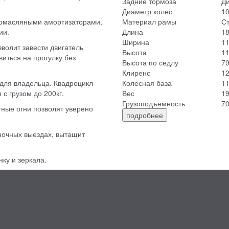
Задние тормоза
Д
Диаметр колес
1
азомасляными амортизаторами,
Материал рамы
С
ии.
Длина
1
Ширина
1
зволит завести двигатель
Высота
1
иться на прогулку без
Высота по седлу
7
Клиренс
1
для владельца. Квадроцикл
Колесная база
1
с грузом до 200кг.
Вес
19
Грузоподъемность
70
ные огни позволят уверено
подробнее
ночных выездах, вытащит
ку и зеркала.