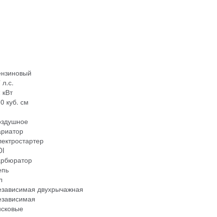
ензиновый
 л.с.
 кВт
0 куб. см
оздушное
ариатор
ектростартер
DI
арбюратор
епь
л
езависимая двухрычажная
езависимая
исковые