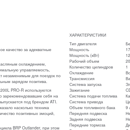
ХАРАКТЕРИСТИКИ
Тип двигателя
Б
ое качество за адекватные
Мощность
17
Мощность (кВт)
12
Рабочий объем
20
масляным охлаждением,
Количество цилиндров
1
симальную управляемость,
Охлаждение
В
ат незаменимым для поездок по
Трансмиссия
В
льным зарядом позитива.
Система запуска
Эл
 200L PRO-R используются
Зажигание
C
о зарекомендовавшие себя на
Система подачи топлива
К
ыпускается под брендом ATI.
Система привода
Ц
казало насколько техника
Объем топливного бака
9 
личество позитивных эмоций,
Передняя подвеска
Н
Задняя подвеска
Н
Передние тормоза
Д
цикла BRP Outlander, при этом