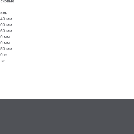
исковые
0
таль
840 мм
100 мм
160 мм
90 мм
20 мм
150 мм
0 кг
 кг