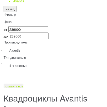
Avantis
назад
Фильтр
Цена
от
до
Производитель
Avantis
Тип двигателя
4-х тактный
показать все
Квадроциклы Avantis