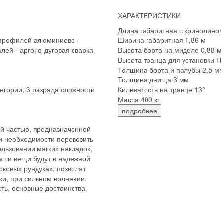
ХАРАКТЕРИСТИКИ
Длина габаритная с кринолино
и профилей алюминиево-
Ширина габаритная 1,86 м
лей - аргоно-дуговая сварка
Высота борта на миделе 0,88 
Высота транца для установки 
Толщина борта и палубы 2,5 м
Толщина днища 3 мм
тегории, 3 разряда сложности
Килеватость на транце 13°
Масса 400 кг
подробнее
й частью, предназначенной
ри необходимости перевозить
ользовании мягких накладок,
Ваши вещи будут в надежной
оковых рундуках, позволят
ки, при сильном волнении.
ть, основные достоинства