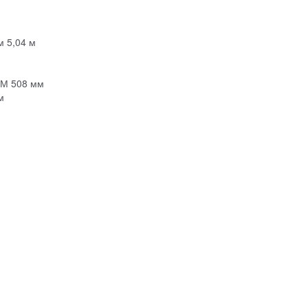
м 5,04 м
м
ПМ 508 мм
м