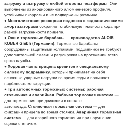
загрузку и выгрузку с любой стороны платформы
. Они
выполнены из анодированного алюминиевого профиля,
устойчивы к коррозии и не подвержены ржавчине.
●
М
ноголистовая рессорная подвеска с гидравлическими
амортизаторами
сохраняет стабильную плавность хода при
разной загруженности прицепа.
●
Оси и тормозные барабаны — производство ALOIS
KOBER Gmbh (Германия)
. Тормозные барабаны
оборудованы защитными колпаками, подшипники не требуют
дополнительной смазки и регулировки на протяжении всего
срока службы.
●
Ходовая часть прицепа крепится к специальному
силовому подрамнику
, который принимает на себя
основные ударные нагрузки во время езды и повышает
надёжность конструкции.
●
Три автономных тормозных системы: рабочая,
стояночная и аварийная
.
Рабочая тормозная система
—
для торможения при движении в составе
автопоезда.
Стояночная тормозная система
— для
фиксации прицепа во время стоянки.
Аварийная тормозная
система
— для аварийного торможения при нарушении
сцепки с тягачом.