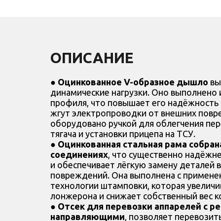
ОПИСАНИЕ
●
Оцинкованное
V-образное
дышло
вы
динамические нагрузки. Оно выполнено 
профиля, что повышает его надёжность 
жгут электропроводки от внешних пов
оборудовано ручкой для облегчения пе
тягача и установки прицепа на ТСУ.
●
Оцинкованная стальная рама собран
соединениях
, что существенно надёжн
и обеспечивает лёгкую замену деталей в
повреждений. Она выполнена с примене
технологии штамповки, которая увеличи
лонжерона и снижает собственный вес к
●
Отсек для перевозки аппарелей с 
направляющими
, позволяет перевозит