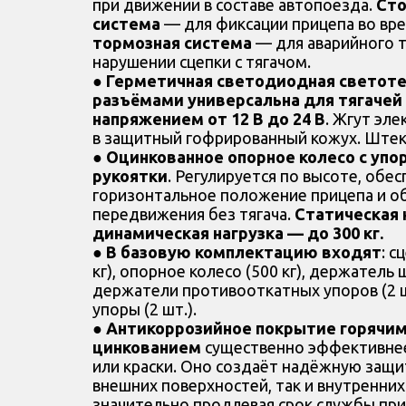
при движении в составе автопоезда.
Сто
система
— для фиксации прицепа во вре
тормозная система
— для аварийного 
нарушении сцепки с тягачом.
●
Герметичная светодиодная светоте
разъёмами универсальна для тягачей
напряжением от 12 В до 24 В
. Жгут эл
в защитный гофрированный кожух. Штеке
●
Оцинкованное опорное колесо с уп
рукоятки
. Регулируется по высоте, обе
горизонтальное положение прицепа и об
передвижения без тягача.
Статическая н
динамическая нагрузка — до 300 кг.
●
В базовую комплектацию входят
: с
кг), опорное колесо (500 кг), держатель ш
держатели противооткатных упоров (2 
упоры (2 шт.).
●
Антикоррозийное покрытие горячи
цинкованием
существенно эффективнее
или краски. Оно создаёт надёжную защи
внешних поверхностей, так и внутренних
значительно продлевая срок службы при