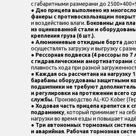
с габаритными размерами до 2500×400×
●
Дно прицепа выполнено из многосл
фанеры с противоскользящим покры
и воздействию влаги.
Боковины дна пл
из оцинкованной стали и оборудован
крепления груза (6 шт.).
●
Алюминиевые откидные борта
дают
осуществлять загрузку и выгрузку с раз
●
Рессорная подвеска (4 рессоры по 7 
с гидравлическими амортизаторами
с
плавность хода при разной загруженност
●
Каждая ось рассчитана на нагрузку 1
барабаны оборудованы защитными ко
подшипники не требуют дополнитель
и регулировки на протяжении всего с
службы.
Производство AL-KO Kober (Гер
●
Ходовая часть прицепа крепится к 
подрамнику
, который принимает на се
нагрузки во время езды и повышает над
●
Три автономных тормозных системы:
и аварийная
.
Рабочая тормозная сист