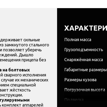
ХАРАКТЕР
Полная масса
держивает сильные
из замкнутого стального
Грузоподъемность
и позволяет уберечь
реждений. Дышло
Снаряжённая масса
ремещения прицепа без
Габаритные размеры
а на болтовых
ей сварного исполнения
Размеры кузова
 случае их механических
нием специальной
Погрузочная высота
вает жёсткость
онструкции.
Подвеска
регулируемыми
ь комплект аппарелей