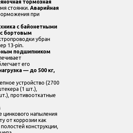
яночная тормозная
Защитное покрытие
мя стоянки.
Аварийная
торможения при
хника с байонетными
 с бортовым
ектропроводки убран
р 13-pin.
орным подшипником
спечивает
легчает его
агрузка — до 500 кг,
цепное устройство (2700
текера (1 шт.),
шт.), противооткатные
м
 цинкового напыления
ту от коррозии как
 полостей конструкции,
цепа.