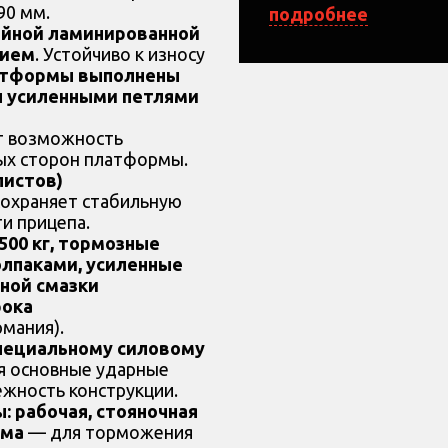
Кол-во листов рессо
90 мм.
подробнее
ойной ламинированной
Кол-во осей/колёс
тием
. Устойчиво к износу
атформы выполнены
Нагрузка на одну ось
ы усиленными петлями
Дорожный просвет
 возможность
ных сторон платформы.
Размер колёс
листов)
охраняет стабильную
Сцепное устройство
и прицепа.
500 кг, тормозные
Тип ТСУ
лпаками, усиленные
ной смазки
Фонари
рока
мания).
Тормоз
специальному силовому
бя основные ударные
Штекер
ёжность конструкции.
 рабочая, стояночная
Петли крепления гру
ема
— для торможения